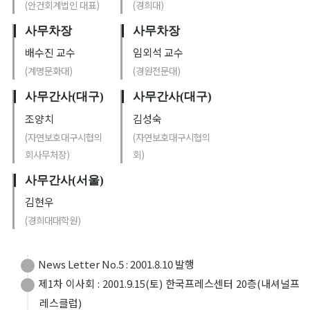
(안건회계법인 대표)
(경희대)
사무차장
사무차장
배수진 교수
임외석 교수
(계명문화대)
(경원전문대)
사무간사(대구)
사무간사(대구)
조양치
김성숙
(자연보호대구시협의
(자연보호대구시협의
회사무처장)
회)
사무간사(서울)
김현우
(경희대대학원)
News Letter No.5 : 2001.8.10 발행
제1차 이사회 : 2001.9.15(토) 한국프레스센터 20층(내셔널프
레스클럽)