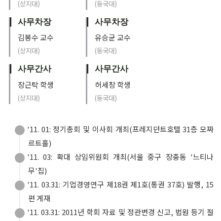
(상지대)
(동국대)
사무차장
사무차장
김봉수 교수
유승균 교수
(상지대)
(동국대)
사무간사
사무간사
장근탁 학생
허세창 학생
(상지대)
(동국대)
'11. 01: 정기총회 및 이사회 개최(프레지던트호텔 31층 모짜
르트홀)
'11. 03: 확대 상임위원회 개최(서울 중구 장충동 '느티나
무'집)
'11. 03.31: 기업경영연구 제18권 제1호(통권 37호) 발행, 15
편 게재
'11. 03.31: 2011년 학회 자료 및 정관변경 신고, 법원 등기 절