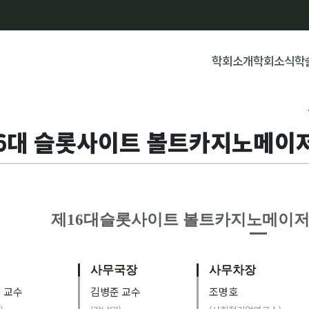
학회소개
학회소식
학
6대 슬롯사이트 볼트카지노메이
제16대슬롯사이트 볼트카지노메이저 (2012
사무국장
사무차장
 교수
김병준 교수
조명호