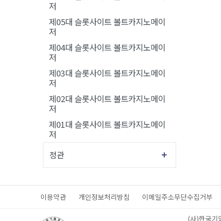
저
제05대 슬롯사이트 볼트카지노메이
저
제04대 슬롯사이트 볼트카지노메이
저
제03대 슬롯사이트 볼트카지노메이
저
제02대 슬롯사이트 볼트카지노메이
저
제01대 슬롯사이트 볼트카지노메이
저
정관
이용약관
개인정보처리방침
이메일주소무단수집거부
(사)한국기업