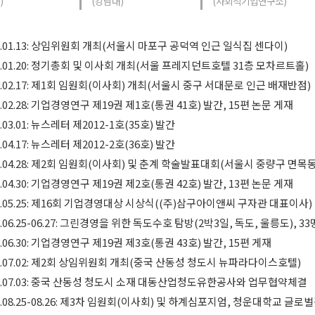
)
(강남대)
(사회적기업연구소)
2.01.13: 상임위원회 개최(서울시 마포구 공덕역 인근 일식집 센다이)
2.01.20: 정기총회 및 이사회 개최(서울 프레지던트호텔 31층 모차르트홀)
2.02.17: 제1회 임원회(이사회) 개최(서울시 중구 서대문로 인근 배재반점)
2.02.28: 기업경영연구 제19권 제1호(통권 41호) 발간, 15편 논문 게재
2.03.01: 뉴스레터 제2012-1호(35호) 발간
2.04.17: 뉴스레터 제2012-2호(36호) 발간
2.04.28: 제2회 임원회(이사회) 및 춘계 학술발표대회(서울시 중량구 면목
2.04.30: 기업경영연구 제19권 제2호(통권 42호) 발간, 13편 논문 게재
2.05.25: 제16회 기업경영대상 시상식((주)삼구아이앤씨 구자관 대표이사)
2.06.25-06.27: 그린경영을 위한 독도수호 탐방(2박3일, 독도, 울릉도),
2.06.30: 기업경영연구 제19권 제3호(통권 43호) 발간, 15편 게재
2.07.02: 제2회 상임위원회 개최(중국 산동성 청도시 뉴파라다이스호텔)
12.07.03: 중국 산동성 청도시 소재 대동산업청도유한공사와 업무협약체결
2.08.25-08.26: 제3차 임원회(이사회) 및 하계심포지엄, 청운대학교