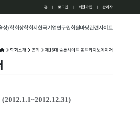
홈
로그인
회원가입
관리자
술상/학회상
학회지
한국기업연구원
회원마당
관련사이트
학회소개
연혁
제16대 슬롯사이트 볼트카지노메이저
저
.1.1~2012.12.31)